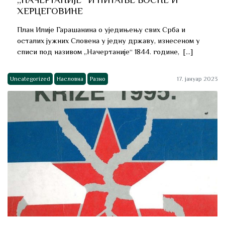
ХЕРЦЕГОВИНЕ
План Илије Гарашанина о уједињењу свих Срба и
осталих јужних Словена у једну државу, изнесеном у
списи под називом „Начертаније“ 1844. године, […]
Uncategorized
Насловна
Разно
17. јануар 2023