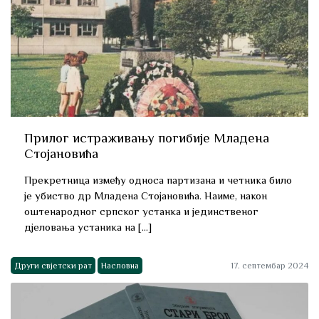
Прилог истраживању погибије Младена
Стојановића
Прекретница између односа партизана и четника било
је убиство др Младена Стојановића. Наиме, након
оштенародног српског устанка и јединственог
дјеловања устаника на […]
Други свјетски рат
Насловна
17. септембар 2024