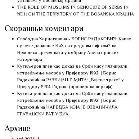
усташама у Босанској Крајини
THE ROLE OF MUSLIMS IN GENOCIDE OF SERBS IN
NDH ON THE TERRITORY OF THE BOSANSKA KRAJINA
Скорашњи коментари
Слободна Херцеговина » БОРИС РАДАКОВИЋ: Какве
су везе данашње БиХ са средњим вијеком?
на
Неколико аргумената у одбрану Апела српских
историчара
Кутиљеров план као доказ да Срби нису планирали
истребљење несрба у Приједору 1992. | Борис
Радаковић
на
РАЗБИЈАЊЕ МИТА: „Бијеле траке“ у
Приједору 1992. Године (проширена верзија)
Кутиљеров план као доказ да Срби нису планирали
истребљење несрба у Приједору 1992. | Борис
Радаковић
на
НАРЕДБА КОЈА ЈЕ ОЗВАНИЧИЛА
ГРАЂАНСКИ РАТ У БИХ
Архиве
мај 2026
(1)