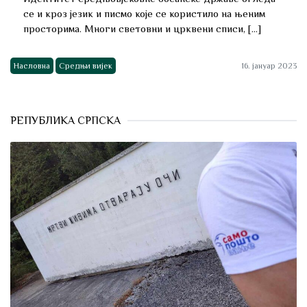
се и кроз језик и писмо које се користило на њеним
просторима. Многи световни и црквени списи, […]
Насловна
Средњи вијек
16. јануар 2023
РЕПУБЛИКА СРПСКА