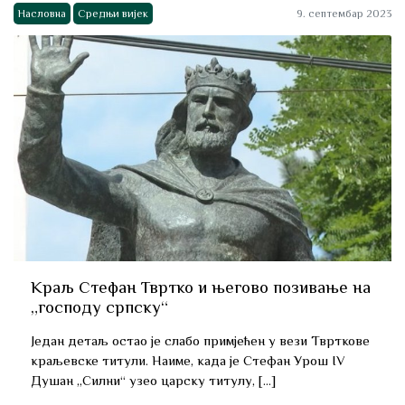
Насловна
Средњи вијек
9. септембар 2023
Краљ Стефан Твртко и његово позивање на
„господу српску“
Један детаљ остао је слабо примјећен у вези Тврткове
краљевске титули. Наиме, када је Стефан Урош IV
Душан „Силни“ узео царску титулу, […]