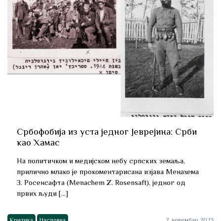
Србофобија из уста једног Јеврејина: Срби
као Хамас
На политичком и медијском небу српских земаља,
прилично млако је прокоментарисана изјава Менахема
З. Росенсафта (Menachem Z. Rosensaft), једног од
првих људи […]
Критика
Насловна
7. новембар 2023