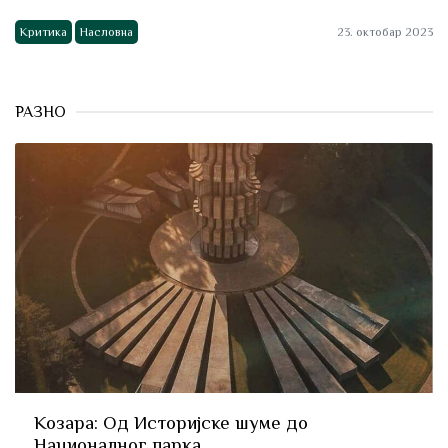
Критика
Насловна
23. октобар 2023
РАЗНО
Козара: Од Историјске шуме до
Националног парка