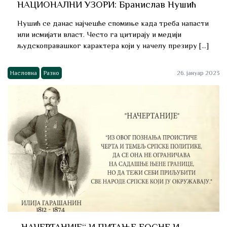
НАЦИОНАЛНИ УЗОРИ: Бранислав Нушић
Нушић се данас најчешће спомиње када треба напасти
или исмијати власт. Често га цитирају и медији
људскоправашког карактера који у начелу презиру […]
Насловна
Разно
26. јануар 2023
„НАЧЕРТАНИЈЕ“ И ПИТАЊЕ БОСНЕ И