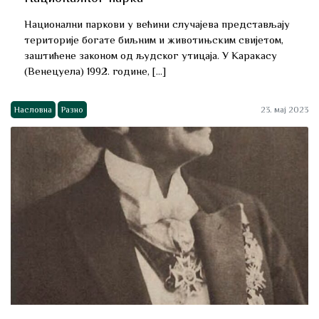
Национални паркови у већини случајева представљају
територије богате биљним и животињским свијетом,
заштићене законом од људског утицаја. У Каракасу
(Венецуела) 1992. године, […]
Насловна
Разно
23. мај 2023