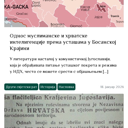
Однос муслиманске и хрватске
интелигенције према усташама у Босанској
Крајини
У литератури насталој у комунистичкој Југославији,
која је обрађивала питање усташког покрета и режима
у НДХ, често се можете срести с објашњењем […]
Други свјетски рат
Историја
Насловна
18. јануар 2026