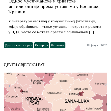
лиманске и хрватске
THE ROLE O
ије према усташама у Босанској
SERBS IN N
BOSANSKA K
насталој у комунистичкој Југославији,
The role of memb
ђивала питање усташког покрета и режима
Genocide against
 се можете срести с објашњењем […]
Croatia (NDH) has
т
Историја
Насловна
18. јануар 2026
Други свјетски рат
ДРУГИ СВЈЕТСКИ РАТ