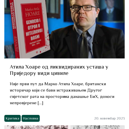
Атила Хоаре од ликвидираних усташа у
Приједору види цивиле
Није први пут да Марко Атила Хоаре, британски
историчар који се бави истраживањем Другог
свјетског рата на просторима данашње БиХ, доноси
непровјерене […]
Критика
Насловна
20. новембар 2023