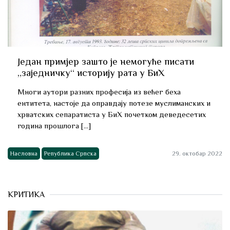
Један примјер зашто је немогуће писати
„заједничку“ историју рата у БиХ
Многи аутори разних професија из већег беха
ентитета, настоје да оправдају потезе муслиманских и
хрватских сепаратиста у БиХ почетком деведесетих
година прошлога […]
Насловна
Република Српска
29. октобар 2022
КРИТИКА