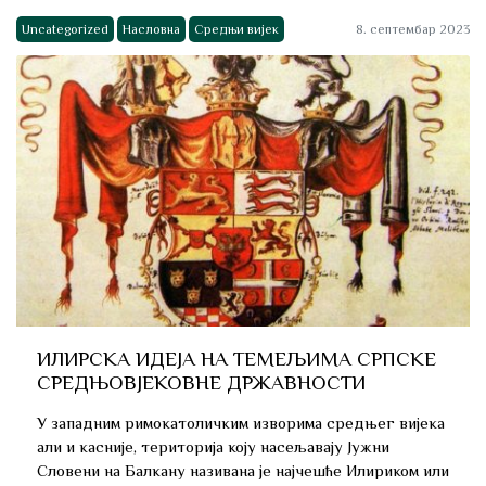
Uncategorized
Насловна
Средњи вијек
8. септембар 2023
ИЛИРСКА ИДЕЈА НА ТЕМЕЉИМА СРПСКЕ
СРЕДЊОВЈЕКОВНЕ ДРЖАВНОСТИ
У западним римокaтоличким изворима средњег вијека
али и касније, територија коју насељавају Јужни
Словени на Балкану називана је најчешће Илириком или