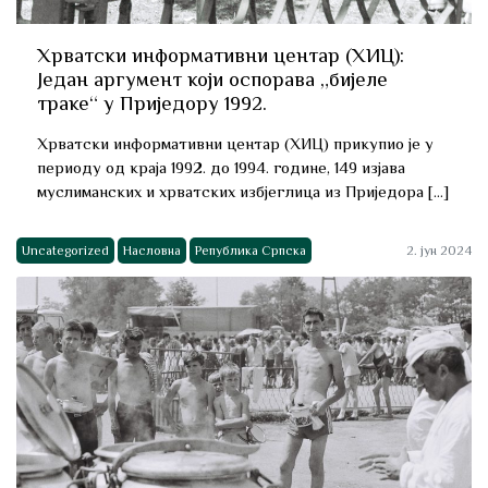
Хрватски информативни центар (ХИЦ):
Један аргумент који оспорава „бијеле
траке“ у Приједору 1992.
Хрватски информативни центар (ХИЦ) прикупио је у
периоду од краја 1992. до 1994. године, 149 изјава
муслиманских и хрватских избјеглица из Приједора […]
Uncategorized
Насловна
Република Српска
2. јун 2024