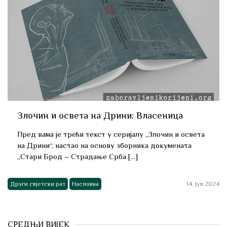
Злочин и освета на Дрини: Власеница
Пред вама је трећи текст у серијалу „Злочин и освета
на Дрини“, настао на основу зборника докумената
„Стари Брод – Страдање Срба […]
Други свјетски рат
Насловна
14. јул 2024
СРЕДЊИ ВИЈЕК