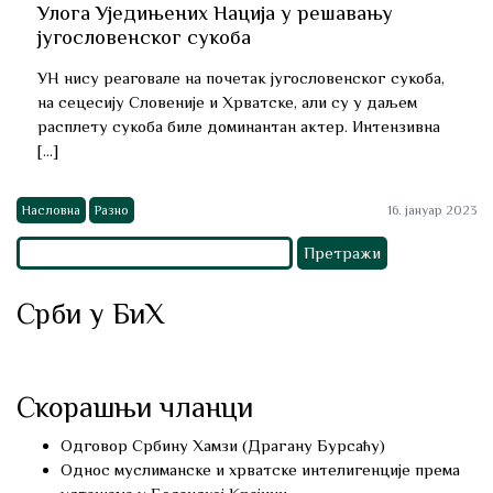
Улога Уједињених Нација у решавању
југословенског сукоба
УН нису реаговале на почетак југословенског сукоба,
на сецесију Словеније и Хрватске, али су у даљем
расплету сукоба биле доминантан актер. Интензивна
[…]
Насловна
Разно
16. јануар 2023
Претрага
за:
Срби у БиХ
Скорашњи чланци
Одговор Србину Хамзи (Драгану Бурсаћу)
Однос муслиманске и хрватске интелигенције према