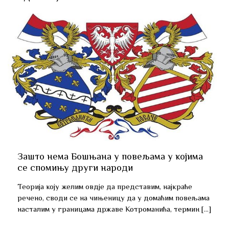
Зашто нема Бошњана у повељама у којима
се спомињу други народи
Теорија коју желим овдје да представим, најкраће
речено, своди се на чињеницу да у домаћим повељама
насталим у границама државе Котроманића, термин […]