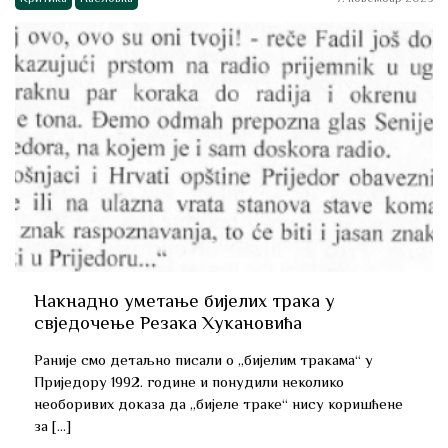
Накнадно уметање бијелих трака у
свједочење Резака Хукановића
Раније смо детаљно писали о „бијелим тракама“ у
Приједору 1992. године и понудили неколико
необоривих доказа да „бијеле траке“ нису коришћене
за […]