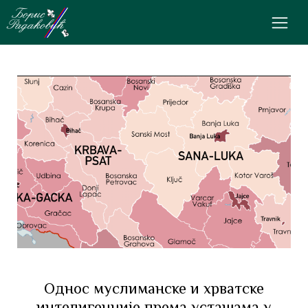
Однос муслиманске и хрватске
интелигенције према усташама у