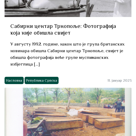
Сабирни центар Трнопоље: Фотографија
која није обишла свијет
У августу 1992. године, након што је група британских
новинара обишла Сабирни центар Трнопоље, свијет је
обишла фотографија веће групе муслиманских
избјеглица […]
Насловна
Република Српска
11. јануар 2023