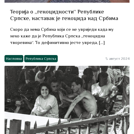
Теорија о „геноцидности“ Републике
Српске, наставак је геноцида над Србима
Скоро да нема Србина који се не увриједи када му
неко каже да је Република Српска „геноцидна
творевина“. То дефинитивно јесте увреда, […]
Насловна
Република Српска
5. август 2024