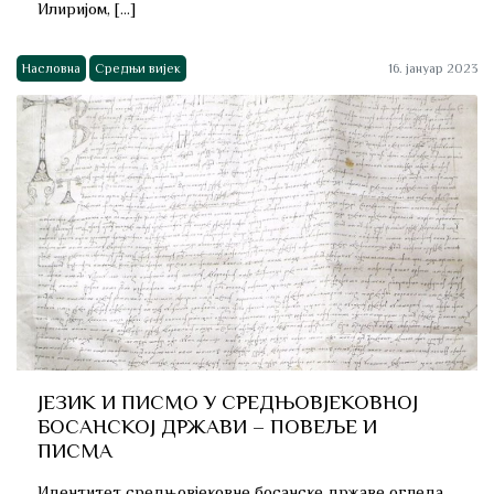
Илиријом, […]
Насловна
Средњи вијек
16. јануар 2023
ЈЕЗИК И ПИСМО У СРЕДЊОВЈЕКОВНОЈ
БОСАНСКОЈ ДРЖАВИ – ПОВЕЉЕ И
ПИСМА
Идентитет средњовјековне босанске државе огледа